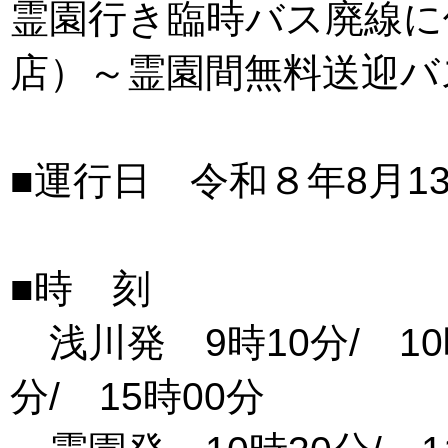
霊園行き臨時バス廃線に
店）～霊園間無料送迎バ
■運行日 令和８年8月1
■時 刻
浅川発 9時10分/ 10時0
分/ 15時00分