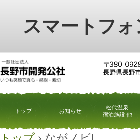
スマートフォ
松代温泉
トップ
お知らせ
宿泊施設 他
トップ
›
ながノビ!